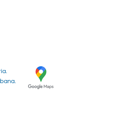
ía.
rbana.